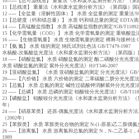
10------【总可滤残渣】 重量法《水和废水监测分析方法》（第
11【总残渣】 重量法《水和废水监测分析方法》（第四版）国家
12 -----【全盐量（溶解性固体）】 水质 全盐量的测定 重量法?HJ/T
13【总硬度（钙和镁总量）】 水质 钙和镁总量的测定 EDTA滴定法?G
14 -----【高锰酸盐指数】 水质 高锰酸盐指数的测定?GB/T11892-
15【化学需氧量（COD）】 水质 化学需氧量的测定 重铬酸盐法 GB/
16 ------【生物需氧量】 水质 生物需氧量的测定 稀释与接种法 GB/
17【氨 氮】 水质 铵的测定 纳氏试剂比色法 GB/T7479-1987
水杨酸-次氯酸盐光度法《水和废水监测分析方法》（第四版）国
18 -----【硝酸盐氮】 水质 硝酸盐氮的测定 酚二磺酸分光光度法》GB
水质 硝酸盐氮的测定 紫外分光光度法》HJ/T346-2007
19【亚硝酸盐氮】 《水质 亚硝酸盐氮的测定 分光光度法》GB/T74
20------【六价铬】 水质 六价铬的测定 二苯碳酸二肼分光光度法 GB/
21【总氮】 水质 总氮的测定 碱性过硫酸钾消解紫外分光光度法》 GB
22 -----【总磷】 水质 总磷的测定 钼酸铵分光光度法》 GB/T11893
23【磷酸盐】 钼酸铵分光光度法《水和废水监测分析方法》（第
年）
24 -----【硝基苯类】 还原-偶氮光度法《水和废水监测分析
（2002年）
25【苯胺类】 水质 苯胺类化合物的测定 N-(1-萘基)乙二胺偶氮分光光
26 -----【游离氯】 水质 游离氯和总氯的测定 N，N-二乙基-1，4-
1989