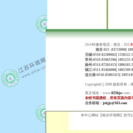
24小时服务电话：南京：025-
8
南京:025 -83733090[ 
无锡:0510-82200662[ 1338222
常州:0519-85965596[ 1891233
扬州:0514-87201415[ 18061
镇江:0511-85484008[ 1801599
连云港:0518-85801415[ 189514
Copyright(C) 2008
英文域名：
www.
025hjw
.com
未经书面授权，所有页面内容
业务邮箱：
jshjjc@163.com
本中心网站【南京环境网】您可