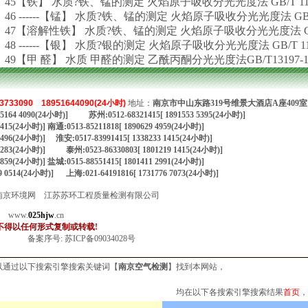
45【铁】 水质?铁、锰的测定 火焰原子吸收分光光度法 GB/T 1191
46 ------【锰】 水质?铁、锰的测定 火焰原子吸收分光光度法 GB/T 1
47【溶解性铁】 水质?铁、锰的测定 火焰原子吸收分光光度法 GB/T 
48 ------【银】 水质?银的测定 火焰原子吸收分光光度法 GB/T 119
49【甲 醛】 水质 甲醛的测定 乙酰丙酮分光光度法GB/T13197-1
3733090
18951644090(24小时)
地址：
南京市中山东路319号维景大酒店A座409室
1895164 4090(24小时)] 苏州:0512-68321415[ 1891553 5395(24小时)]
 1415(24小时)] 南通:0513-85211818[ 1890629 4959(24小时)]
 4496(24小时)] 淮安:0517-83991415[ 1338233 1415(24小时)]
83 2283(24小时)] 泰州:0523-86330803[ 1801219 1415(24小时)]
 8859(24小时)] 盐城:0515-88551415[ 1801411 2991(24小时)]
9 0514(24小时)] 上海:021-64191816[ 1731776 7073(24小时)]
 版权所有：南京环境网 江苏苏环工程质量检测有限公司
；
www.
025hjw
.cn
不得以任何形式复制或转载!
备案序号:
苏ICP备09034028号
以通过以下搜索引擎搜索关键词【
南京空气检测
】找到本网站，
均在以下各搜索引擎搜索结果
首页
，