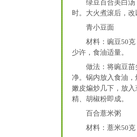
绿豆百合美白汤：
时。大火煮滚后，改
青小豆面
材料：豌豆50克，
少许，食油适量。
做法：将豌豆苗尖
净。锅内放入食油，
嫩皮煸炒几下，放入
精、胡椒粉即成。
百合薏米粥
材料：薏米50克，