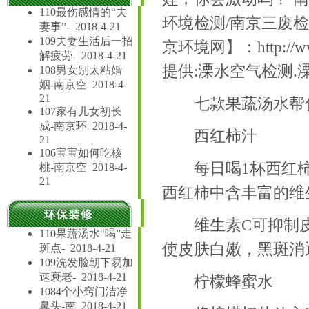
110最伤感情的“夫
环境检测/南京三废检
妻事”-
2018-4-21
109夫妻生活后一招
京环境网】：
http://
解疲劳-
2018-4-21
提供:溧水空气检测.
108男女别太粘婚
姻-南京空
2018-4-
21
七款果蔬汤水帮
107家有儿女初长
成-南京环
2018-4-
西红柿汁
21
106宝宝如何吃核
每日喝1杯西红柿
桃-南京空
2018-4-
21
西红柿中含丰富的维
维生素C可抑制皮
110果蔬汤水“喝”走
使皮肤白嫩，黑斑消
斑点-
2018-4-21
109洗发脸朝下易加
速衰老-
2018-4-21
柠檬蜂蜜水
1084个小窍门洁净
鼻头-南
2018-4-21