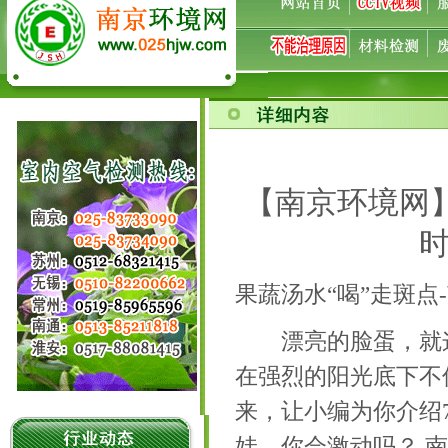
110果蔬汤
【南京环境网
时
果蔬汤水“喝”走斑点
漂亮的脸蛋，就这
在强烈的阳光底下不
来，让小编为你介绍
娃，你会激动吗？ 南