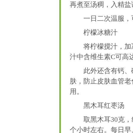
再煮至汤稠，入精盐
一日二次温服，可
柠檬冰糖汁
将柠檬搅汁，加冰糖
汁中含维生素C可高达
此外还含有钙、磷
肤，防止皮肤血管老
用。
黑木耳红枣汤
取黑木耳30克，红
个小时左右。每日早