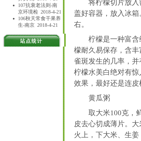
将柠檬切片放入密
107抗衰老法则-南
京环境检
2018-4-21
盖好容器，放入冰箱
106秋天常食干果养
右。
生-南京
2018-4-21
柠檬是一种富含维生
檬耐久易保存，含丰
雀斑发生的几率，并
柠檬水美白绝对有惊
效果，最好还是连皮
黄瓜粥
取大米100克，鲜
皮去心切成薄片。大
火上，下大米、生姜